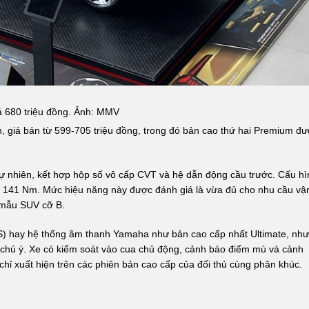
iá 680 triệu đồng. Ảnh: MMV
, giá bán từ 599-705 triệu đồng, trong đó bản cao thứ hai Premium đ
 tự nhiên, kết hợp hộp số vô cấp CVT và hệ dẫn động cầu trước. Cấu hì
a 141 Nm. Mức hiệu năng này được đánh giá là vừa đủ cho nhu cầu vậ
t mẫu SUV cỡ B.
ADAS) hay hệ thống âm thanh Yamaha như bản cao cấp nhất Ultimate, nh
 chú ý. Xe có kiểm soát vào cua chủ động, cảnh báo điểm mù và cảnh
chỉ xuất hiện trên các phiên bản cao cấp của đối thủ cùng phân khúc.