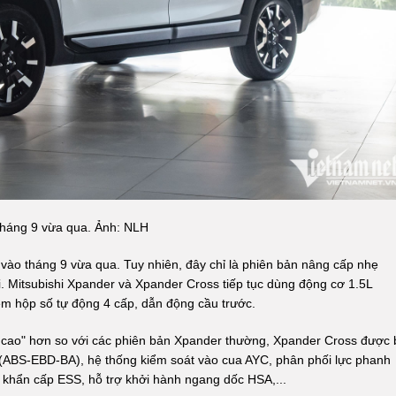
tháng 9 vừa qua. Ảnh: NLH
ào tháng 9 vừa qua. Tuy nhiên, đây chỉ là phiên bản nâng cấp nhẹ
ới. Mitsubishi Xpander và Xpander Cross tiếp tục dùng động cơ 1.5L
m hộp số tự động 4 cấp, dẫn động cầu trước.
m cao" hơn so với các phiên bản Xpander thường, Xpander Cross được 
 (ABS-EBD-BA), hệ thống kiểm soát vào cua AYC, phân phối lực phanh
h khẩn cấp ESS, hỗ trợ khởi hành ngang dốc HSA,...