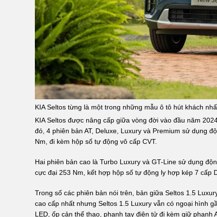
KIA Seltos từng là một trong những mẫu ô tô hút khách nh
KIA Seltos được nâng cấp giữa vòng đời vào đầu năm 2024 v
đó, 4 phiên bản AT, Deluxe, Luxury và Premium sử dụng đ
Nm, đi kèm hộp số tự động vô cấp CVT.
Hai phiên bản cao là Turbo Luxury và GT-Line sử dụng độ
cực đại 253 Nm, kết hợp hộp số tự động ly hợp kép 7 cấp 
Trong số các phiên bản nói trên, bản giữa Seltos 1.5 Luxu
cao cấp nhất nhưng Seltos 1.5 Luxury vẫn có ngoại hình g
LED, ốp cản thể thao, phanh tay điện tử đi kèm giữ phanh A