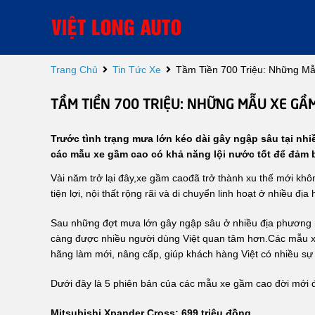
Trang Chủ
Tin Tức Xe
Tầm Tiền 700 Triệu: Những M
TẦM TIỀN 700 TRIỆU: NHỮNG MẪU XE GẦM
Trước tình trạng mưa lớn kéo dài gây ngập sâu tại nh
các mẫu xe gầm cao có khả năng lội nước tốt để đảm b
Vài năm trở lại đây,xe gầm caođã trở thành xu thế mới không
tiện lợi, nội thất rộng rãi và di chuyển linh hoạt ở nhiều địa
Sau những đợt mưa lớn gây ngập sâu ở nhiều địa phương 
càng được nhiều người dùng Việt quan tâm hơn.Các mẫu 
hãng làm mới, nâng cấp, giúp khách hàng Việt có nhiều sự
Dưới đây là 5 phiên bản của các mẫu xe gầm cao đời mới đ
Mitsubishi Xpander Cross: 699 triệu đồng