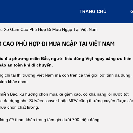
TRANG CHỦ
G
ẫu Xe Gầm Cao Phù Hợp Đi Mưa Ngập Tại Việt Nam
 CAO PHÙ HỢP ĐI MƯA NGẬP TẠI VIỆT NAM
iều địa phương miền Bắc, người tiêu dùng Việt ngày càng ưu tiên
ảo an toàn khi di chuyển.
 chỉ tại thị trường Việt Nam mà còn trên cả thế giới bởi tính đa dụng,
 hình khác nhau.
miền Bắc, xu hướng chọn mua xe gầm cao, có khả năng lội nước tốt
xe đa dụng như SUV/crossover hoặc MPV cũng thường xuyên được cá
 lựa chọn chất lượng.
áng để tham khảo trong tầm giá dưới 700 triệu đồng: