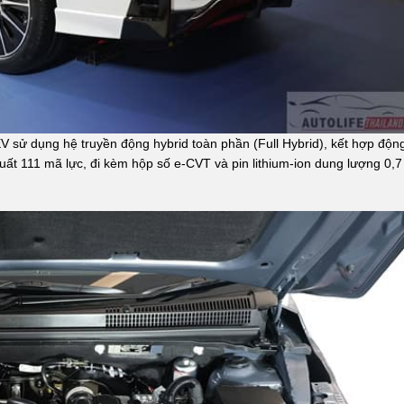
V sử dụng hệ truyền động hybrid toàn phần (Full Hybrid), kết hợp độn
ất 111 mã lực, đi kèm hộp số e‑CVT và pin lithium‑ion dung lượng 0,7