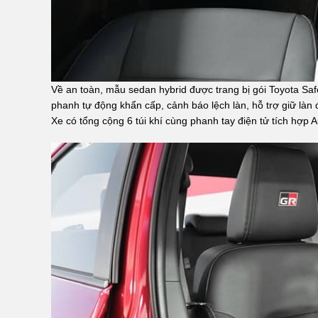
Về an toàn, mẫu sedan hybrid được trang bị gói Toyota Safe
phanh tự động khẩn cấp, cảnh báo lệch làn, hỗ trợ giữ là
Xe có tổng cộng 6 túi khí cùng phanh tay điện tử tích hợp A