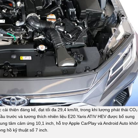
cải thiện đáng kể, đạt tối đa 29,4 km/lít, trong khi lượng phát thải CO₂
ầu trước và tương thích nhiên liệu E20.Yaris ATIV HEV được bổ sung
rung tâm cảm ứng 10,1 inch, hỗ trợ Apple CarPlay và Android Auto khô
g hồ kỹ thuật số 7 inch.