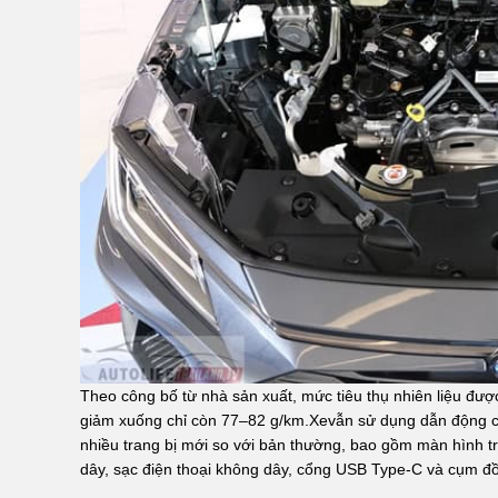
Theo công bố từ nhà sản xuất, mức tiêu thụ nhiên liệu được 
giảm xuống chỉ còn 77–82 g/km.
Xe
vẫn sử dụng dẫn động c
nhiều trang bị mới so với bản thường, bao gồm màn hình t
dây, sạc điện thoại không dây, cổng USB Type‑C và cụm đồn