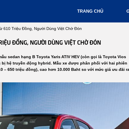
TRANG CHỦ
G
Từ 610 Triệu Đồng, Người Dùng Việt Chờ Đón
TRIỆU ĐỒNG, NGƯỜI DÙNG VIỆT CHỜ ĐÓN
ẫu sedan hạng B Toyota Yaris ATIV HEV (còn gọi là Toyota Vios
g bị hệ truyền động hybrid. Mẫu xe được phân phối với hai phiên
0 – 650 triệu đồng), cao hơn 10.000 Baht so với mức giá ưu đãi r