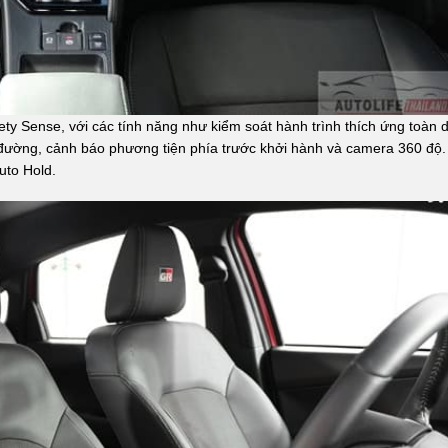
ty Sense, với các tính năng như kiểm soát hành trình thích ứng toàn d
n đường, cảnh báo phương tiện phía trước khởi hành và camera 360 độ.
uto Hold.