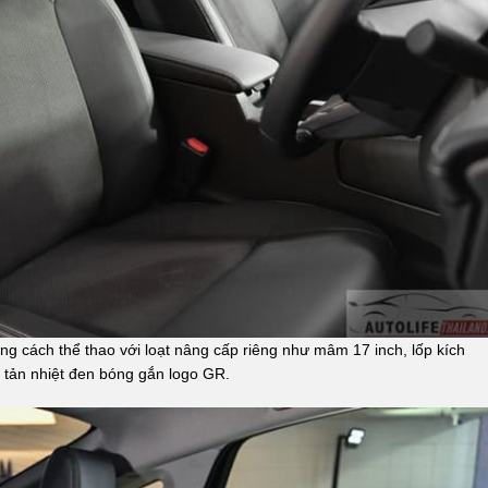
cách thể thao với loạt nâng cấp riêng như mâm 17 inch, lốp kích
 tản nhiệt đen bóng gắn logo GR.