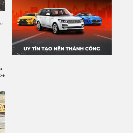
so
xu
 xe