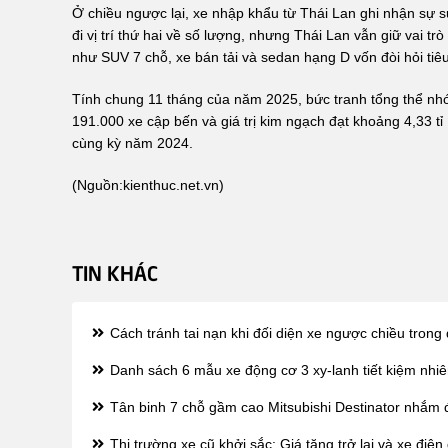
Ở chiều ngược lại, xe nhập khẩu từ Thái Lan ghi nhận sự sụ
đi vị trí thứ hai về số lượng, nhưng Thái Lan vẫn giữ vai t
như SUV 7 chỗ, xe bán tải và sedan hạng D vốn đòi hỏi tiêu
Tính chung 11 tháng của năm 2025, bức tranh tổng thể nh
191.000 xe cập bến và giá trị kim ngạch đạt khoảng 4,33 tỉ
cùng kỳ năm 2024.
(Nguồn:
kienthuc.net.vn
)
TIN KHÁC
Cách tránh tai nạn khi đối diện xe ngược chiều trong
Danh sách 6 mẫu xe động cơ 3 xy-lanh tiết kiệm nhiên
Tân binh 7 chỗ gầm cao Mitsubishi Destinator nhắm 
Thị trường xe cũ khởi sắc: Giá tăng trở lại và xe điệ