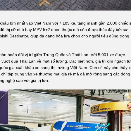
uất khẩu lớn nhất vào Việt Nam với 7.189 xe, tăng mạnh gần 2.000 chiếc 
 đô thị cỡ nhỏ hay MPV 5+2 quen thuộc mà còn được thúc đẩy bởi sự
bishi Destinator, giúp đa dạng hóa lựa chọn cho người tiêu dùng trong
màn hoán đổi vị trí giữa Trung Quốc và Thái Lan. Với 5.001 xe được
vượt qua Thái Lan về mặt số lượng. Đặc biệt hơn, giá trị kim ngạch từ
 quốc gia xuất khẩu xe sang thị trường Việt Nam. Con số này cho thấy 
hỉ tập trung vào xe thương mại giá rẻ mà đã mở rộng sang các dòng
g nghệ cao với giá trị lớn.