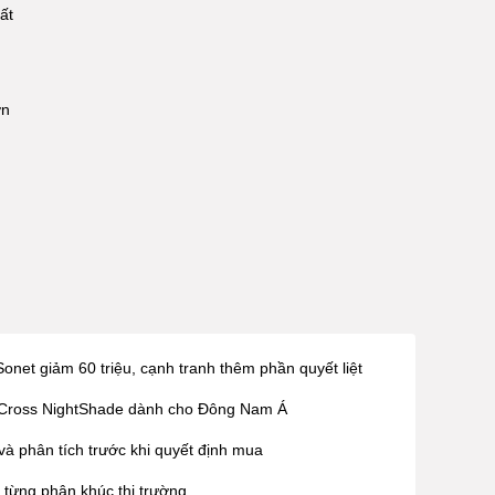
ất
ơn
net giảm 60 triệu, cạnh tranh thêm phần quyết liệt
s Cross NightShade dành cho Đông Nam Á
 phân tích trước khi quyết định mua
từng phân khúc thị trường