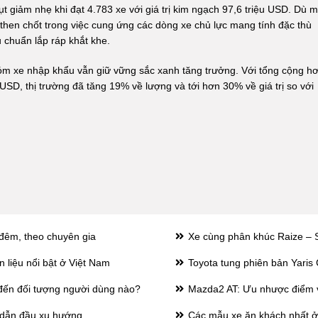
t giảm nhẹ khi đạt 4.783 xe với giá trị kim ngạch 97,6 triệu USD. Dù m
rò then chốt trong việc cung ứng các dòng xe chủ lực mang tính đặc thù
 chuẩn lắp ráp khắt khe.
óm xe nhập khẩu vẫn giữ vững sắc xanh tăng trưởng. Với tổng cộng h
 USD, thị trường đã tăng 19% về lượng và tới hơn 30% về giá trị so với
 đêm, theo chuyên gia
Xe cùng phân khúc Raize – So
 liệu nổi bật ở Việt Nam
Toyota tung phiên bản Yari
đến đối tượng người dùng nào?
Mazda2 AT: Ưu nhược điểm và
n dẫn đầu xu hướng
Các mẫu xe ăn khách nhất ở 