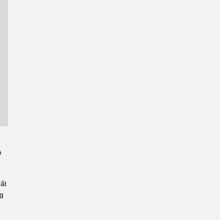
ó
ất
ng