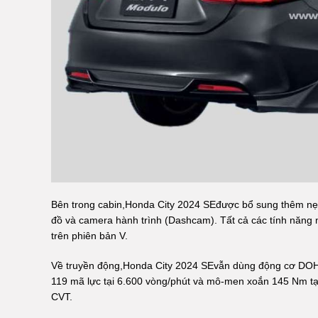
Bên trong cabin,Honda City 2024 SEđược bổ sung thêm nẹ
đồ và camera hành trình (Dashcam). Tất cả các tính năng 
trên phiên bản V.
Về truyền động,Honda City 2024 SEvẫn dùng động cơ DOHC i
119 mã lực tại 6.600 vòng/phút và mô-men xoắn 145 Nm tại
CVT.