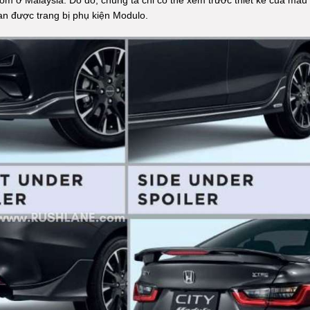
om ở Malaysia. Do đó, chúng ta chỉ có thể xem trước thiết kế của mẫu
Lan được trang bị phụ kiện Modulo.