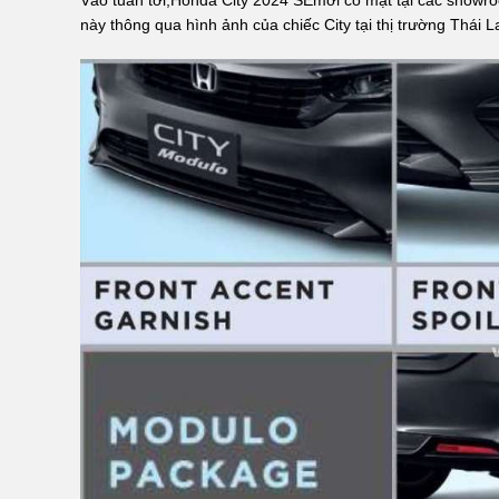
Vào tuần tới,Honda City 2024 SEmới có mặt tại các showro
này thông qua hình ảnh của chiếc City tại thị trường Thái 