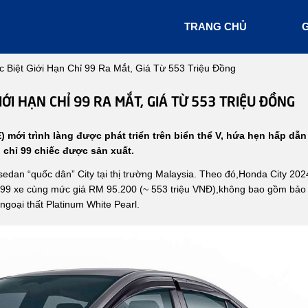
TRANG CHỦ
G
 Biệt Giới Hạn Chỉ 99 Ra Mắt, Giá Từ 553 Triệu Đồng
ỚI HẠN CHỈ 99 RA MẮT, GIÁ TỪ 553 TRIỆU ĐỒNG
) mới trình làng được phát triển trên biển thể V, hứa hẹn hấp dẫn
i chỉ 99 chiếc được sản xuất.
edan “quốc dân” City tại thị trường Malaysia. Theo đó,Honda City 202
ạn 99 xe cùng mức giá RM 95.200 (~ 553 triệu VNĐ),không bao gồm bảo
ngoại thất Platinum White Pearl.