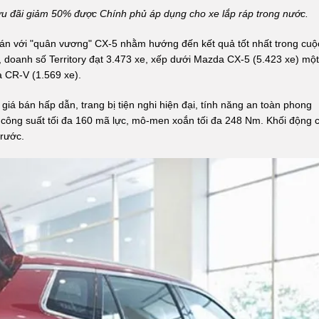
ưu đãi giảm 50% được Chính phủ áp dụng cho xe lắp ráp trong nước.
á bán với "quân vương" CX-5 nhằm hướng đến kết quả tốt nhất trong cuộ
doanh số Territory đạt 3.473 xe, xếp dưới Mazda CX-5 (5.423 xe) một
à CR-V (1.569 xe).
 giá bán hấp dẫn, trang bị tiện nghi hiện đại, tính năng an toàn phong
o công suất tối đa 160 mã lực, mô-men xoắn tối đa 248 Nm. Khối động 
trước.