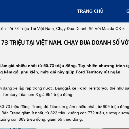
TRANG CHỦ
G
 Lên Tới 73 Triệu Tại Việt Nam, Chạy Đua Doanh Số Với Mazda CX-5
 73 TRIỆU TẠI VIỆT NAM, CHẠY ĐUA DOANH SỐ VỚ
iảm giá nhiều nhất từ 50-73 triệu đồng. Tuy nhiên chương trình t
ặng kèm gói phụ kiện, mức giá này giúp Ford Territory rút ngắn
.
i dạng xe lắp ráp trong nước. Bảng
giá xe Ford Territory
cụ thể như sa
u; Territory Titanium X giá 954 triệu đồng.
 50-73 triệu đồng. Trong đó Titanium giảm nhiều nhất, từ 909 triệu đồn
Bản Trend giảm ít nhất, từ 822 triệu xuống còn 772 triệu, tương đươn
xuống còn 889 triệu đồng, giảm 65 triệu đồng.