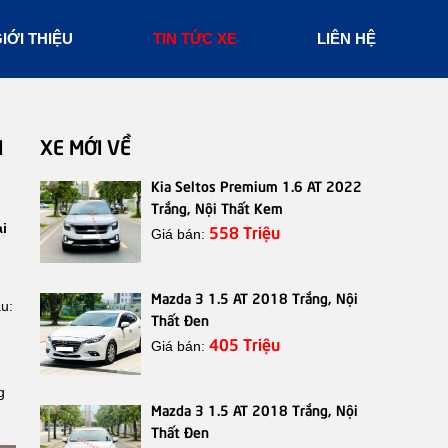
IỚI THIỆU
TIN TỨC XE
LIÊN HỆ
I
XE MỚI VỀ
Kia Seltos Premium 1.6 AT 2022
Trắng, Nội Thất Kem
ại
558 Triệu
Giá bán:
Mazda 3 1.5 AT 2018 Trắng, Nội
u:
Thất Đen
405 Triệu
Giá bán:
g
g
Mazda 3 1.5 AT 2018 Trắng, Nội
Thất Đen