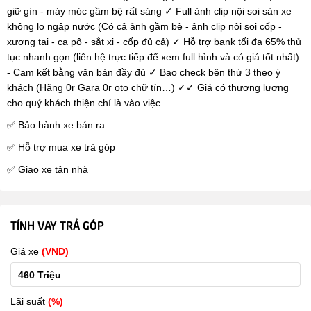
giữ gìn - máy móc gầm bệ rất sáng ✓ Full ảnh clip nội soi sàn xe
không lo ngập nước (Có cả ảnh gầm bệ - ảnh clip nội soi cốp -
xương tai - ca pô - sắt xi - cốp đủ cả) ✓ Hỗ trợ bank tối đa 65% thủ
tục nhanh gọn (liên hệ trực tiếp để xem full hình và có giá tốt nhất)
-️ Cam kết bằng văn bản đầy đủ ✓ Bao check bên thứ 3 theo ý
khách (Hãng 0r Gara 0r oto chữ tín…) ✓✓ Giá có thương lượng
cho quý khách thiện chí là vào việc
✅ Bảo hành xe bán ra
✅ Hỗ trợ mua xe trả góp
✅ Giao xe tận nhà
TÍNH VAY TRẢ GÓP
Giá xe
(VND)
Lãi suất
(%)