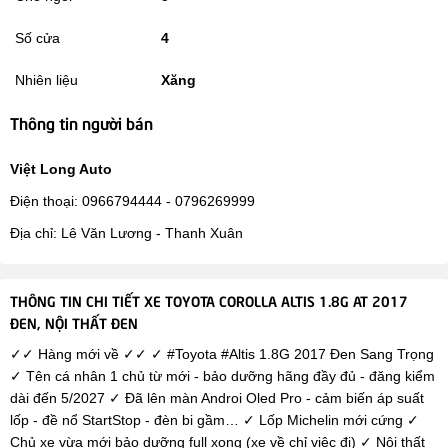
Số cửa
4
Nhiên liệu
Xăng
Thông tin người bán
Việt Long Auto
Điện thoại: 0966794444 - 0796269999
Địa chỉ: Lê Văn Lương - Thanh Xuân
THÔNG TIN CHI TIẾT XE TOYOTA COROLLA ALTIS 1.8G AT 2017
ĐEN, NỘI THẤT ĐEN
✓✓ Hàng mới về ✓✓ ✓ #Toyota #Altis 1.8G 2017 Đen Sang Trọng
✓ Tên cá nhân 1 chủ từ mới - bảo dưỡng hãng đầy đủ - đăng kiểm
dài đến 5/2027 ✓ Đã lên màn Androi Oled Pro - cảm biến áp suất
lốp - đề nổ StartStop - đèn bi gầm… ✓ Lốp Michelin mới cứng ✓
Chủ xe vừa mới bảo dưỡng full xong (xe về chỉ việc đi) ✓ Nội thất