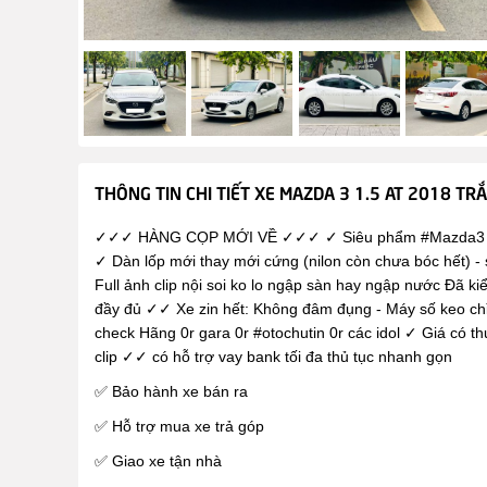
THÔNG TIN CHI TIẾT XE MAZDA 3 1.5 AT 2018 TR
✓✓✓ HÀNG CỌP MỚI VỀ ✓✓✓ ✓ Siêu phẩm #Mazda3 2018
✓ Dàn lốp mới thay mới cứng (nilon còn chưa bóc hết) -
Full ảnh clip nội soi ko lo ngập sàn hay ngập nước Đã
đầy đủ ✓✓ Xe zin hết: Không đâm đụng - Máy số keo chỉ 
check Hãng 0r gara 0r #otochutin 0r các idol ✓ Giá có thư
clip ✓✓ có hỗ trợ vay bank tối đa thủ tục nhanh gọn
✅ Bảo hành xe bán ra
✅ Hỗ trợ mua xe trả góp
✅ Giao xe tận nhà