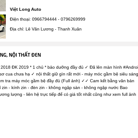
Việt Long Auto
Điện thoại: 0966794444 - 0796269999
Địa chỉ: Lê Văn Lương - Thanh Xuân
ẮNG, NỘI THẤT ĐEN
 ĐK 2019 * 1 chủ * bảo dưỡng đầy đủ ✓ Đã lên màn hình #Andro
 sơ cua chưa hạ ✓ nội thất giữ gìn rất mới - máy móc gầm bệ siêu sán
 kiểm tra máy móc gầm bệ đầy đủ (Full ảnh) ✓✓ Cam kết bằng văn bản
zin - kính zin - đèn zin - không ngập sàn - không ngập nước Bao
ơng lượng - liên hệ trực tiếp để có giá tốt nhất cũng như xem full ảnh