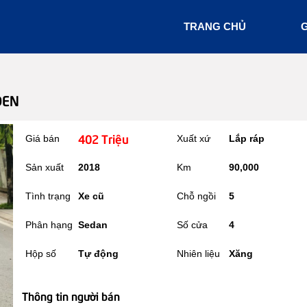
TRANG CHỦ
G
ĐEN
402 Triệu
Giá bán
Xuất xứ
Lắp ráp
Sản xuất
2018
Km
90,000
Tình trạng
Xe cũ
Chỗ ngồi
5
Phân hạng
Sedan
Số cửa
4
Hộp số
Tự động
Nhiên liệu
Xăng
Thông tin người bán