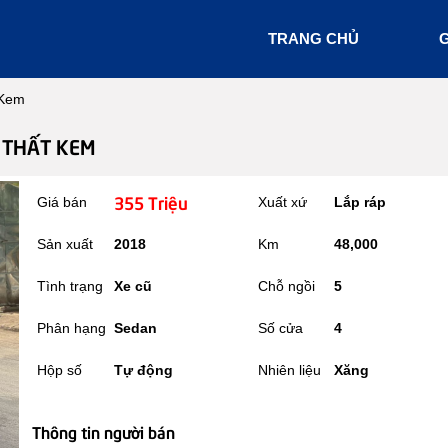
TRANG CHỦ
G
 Kem
I THẤT KEM
355 Triệu
Giá bán
Xuất xứ
Lắp ráp
Sản xuất
2018
Km
48,000
Tình trạng
Xe cũ
Chỗ ngồi
5
Phân hạng
Sedan
Số cửa
4
Hộp số
Tự động
Nhiên liệu
Xăng
Thông tin người bán