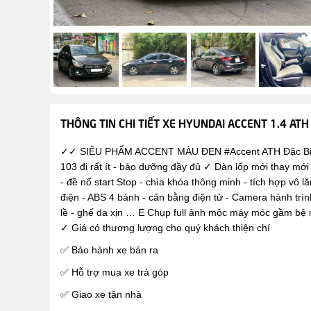
THÔNG TIN CHI TIẾT XE HYUNDAI ACCENT 1.4 ATH
✓✓ SIÊU PHẨM ACCENT MÀU ĐEN #Accent ATH Đặc Biệt 20
103 đi rất ít - bảo dưỡng đầy đủ ✓ Dàn lốp mới thay mới 
- đề nổ start Stop - chìa khóa thông minh - tích hợp vô l
điện - ABS 4 bánh - cân bằng điện tử - Camera hành trình
lề - ghế da xịn … E Chụp full ảnh mộc máy móc gầm bệ nộ
✓ Giá có thương lượng cho quý khách thiện chí
✅ Bảo hành xe bán ra
✅ Hỗ trợ mua xe trả góp
✅ Giao xe tận nhà