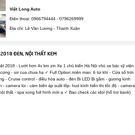
Việt Long Auto
Điện thoại: 0966794444 - 0796269999
Địa chỉ: Lê Văn Lương - Thanh Xuân
 2018 ĐEN, NỘI THẤT KEM
18 - Lướt hơn 4v km zin Xe 1 chủ biển Hà Nội chủ xe bác sỹ viện
cứng - sơ cua chưa hạ ✓ Full Option miên man: 6 túi khí - Cửa sổ trời
ăng - Cruise control - điều hòa auto - đèn Bi LED Bi gầm - gương kính
 - camera lùi - cảm biến áp suất lốp- hud kính hiển thị tốc độ - camera
i thất - spa xong full hình mới ạ ✓ Bao check các idol (hỗ trợ bank)