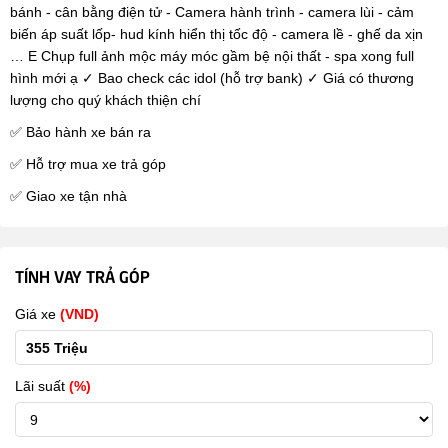
bánh - cân bằng điện tử - Camera hành trình - camera lùi - cảm
biến áp suất lốp- hud kính hiển thị tốc độ - camera lề - ghế da xịn
… E Chụp full ảnh mộc máy móc gầm bệ nội thất - spa xong full
hình mới ạ ✓ Bao check các idol (hỗ trợ bank) ✓ Giá có thương
lượng cho quý khách thiện chí
✅ Bảo hành xe bán ra
✅ Hỗ trợ mua xe trả góp
✅ Giao xe tận nhà
TÍNH VAY TRẢ GÓP
Giá xe
(VND)
Lãi suất
(%)