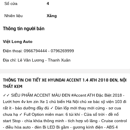
Số cửa
4
Nhiên liệu
Xăng
Thông tin người bán
Việt Long Auto
Điện thoại: 0966794444 - 0796269999
Địa chỉ: Lê Văn Lương - Thanh Xuân
THÔNG TIN CHI TIẾT XE HYUNDAI ACCENT 1.4 ATH 2018 ĐEN, NỘI
THẤT KEM
✓✓ SIÊU PHẨM ACCENT MÀU ĐEN #Accent ATH Đặc Biệt 2018 -
Lướt hơn 4v km zin Xe 1 chủ biển Hà Nội chủ xe bác sỹ viện 103 đi
rất ít - bảo dưỡng đầy đủ ✓ Dàn lốp mới thay mới cứng - sơ cua
chưa hạ ✓ Full Option miên man: 6 túi khí - Cửa sổ trời - đề nổ
start Stop - chìa khóa thông minh - tích hợp vô lăng - Cruise control
- điều hòa auto - đèn Bi LED Bi gầm - gương kính điện - ABS 4